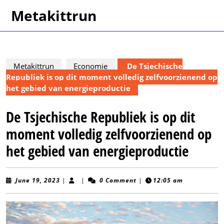
Skip
Metakittrun
to
content
Skip
to
content
Metakittrun
Economie
De Tsjechische
Republiek is op dit moment volledig zelfvoorzienend op
het gebied van energieproductie
De Tsjechische Republiek is op dit
moment volledig zelfvoorzienend op
het gebied van energieproductie
June
June 19, 2023
|
|
0 Comment
|
12:05 am
19,
2023