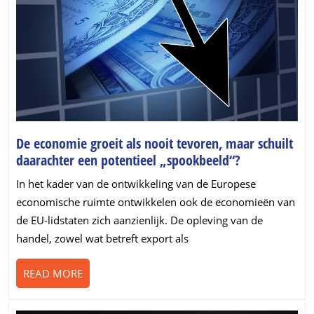
De economie groeit als nooit tevoren, maar schuilt
De
daarachter een potentieel „spookbeeld“?
economie
In het kader van de ontwikkeling van de Europese
groeit
economische ruimte ontwikkelen ook de economieën van
als
de EU-lidstaten zich aanzienlijk. De opleving van de
nooit
handel, zowel wat betreft export als
tevoren,
maar
READ
READ MORE
schuilt
MORE
daarachter
een