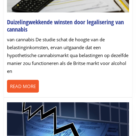
Duizelingwekkende winsten door legalisering van
Duizelingwekkende
cannabis
winsten
van cannabis De studie schat de hoogte van de
door
belastinginkomsten, ervan uitgaande dat een
legalisering
hypothetische cannabismarkt qua belastingen op dezelfde
van
manier zou functioneren als de Britse markt voor alcohol
cannabis
en
READ
READ MORE
MORE