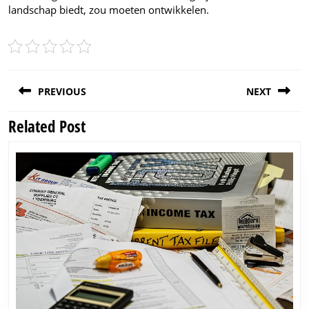
landschap biedt, zou moeten ontwikkelen.
Post
PREVIOUS
NEXT
navigation
Related Post
Previous
Next
post:
post: