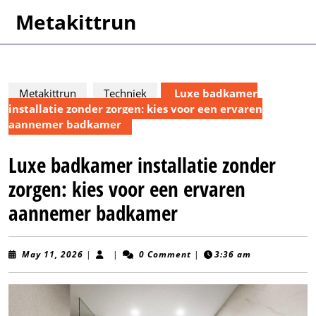
Skip
Metakittrun
to
content
Skip
to
content
Metakittrun
Techniek
Luxe badkamer
installatie zonder zorgen: kies voor een ervaren
aannemer badkamer
Luxe badkamer installatie zonder
zorgen: kies voor een ervaren
aannemer badkamer
May
May 11, 2026
|
|
0 Comment
|
3:36 am
11,
2026