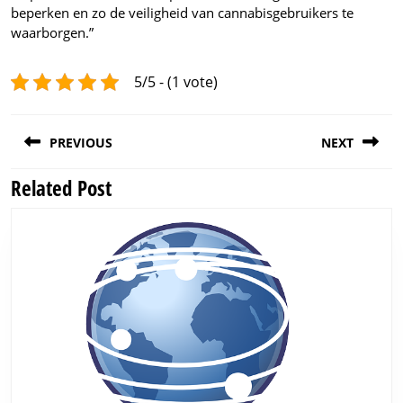
beperken en zo de veiligheid van cannabisgebruikers te
waarborgen.”
5/5 - (1 vote)
Post
PREVIOUS
NEXT
navigation
Related Post
Previous
Next
post:
post: