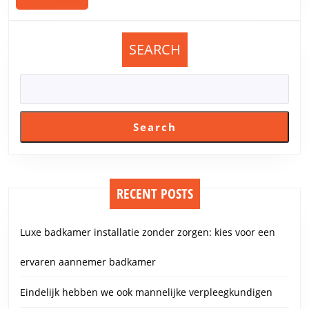
MORE
daarachter
een
potentieel
SEARCH
„spookbeeld
Search
RECENT POSTS
Luxe badkamer installatie zonder zorgen: kies voor een
ervaren aannemer badkamer
Eindelijk hebben we ook mannelijke verpleegkundigen