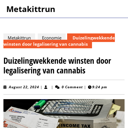
Skip
Metakittrun
to
content
Skip
to
content
Metakittrun
Economie
Duizelingwekkende
winsten door legalisering van cannabis
Duizelingwekkende winsten door
legalisering van cannabis
August
August 22, 2024
|
|
0 Comment
|
9:24 pm
22,
2024