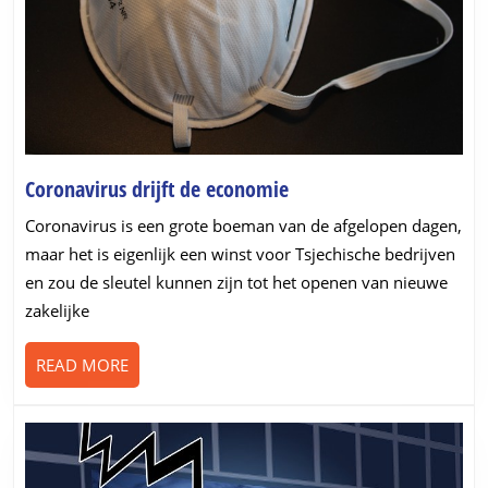
Coronavirus
Coronavirus drijft de economie
drijft
Coronavirus is een grote boeman van de afgelopen dagen,
de
maar het is eigenlijk een winst voor Tsjechische bedrijven
economie
en zou de sleutel kunnen zijn tot het openen van nieuwe
zakelijke
READ
READ MORE
MORE