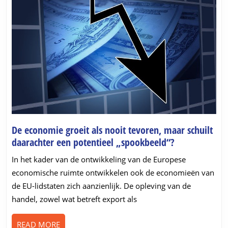
De economie groeit als nooit tevoren, maar schuilt
De
daarachter een potentieel „spookbeeld“?
economie
In het kader van de ontwikkeling van de Europese
groeit
economische ruimte ontwikkelen ook de economieën van
als
de EU-lidstaten zich aanzienlijk. De opleving van de
nooit
handel, zowel wat betreft export als
tevoren,
maar
READ
READ MORE
schuilt