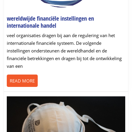
wereldwijde financiële instellingen en
wereldwijde
internationale handel
financiële
veel organisaties dragen bij aan de regulering van het
instellingen
internationale financiële systeem. De volgende
en
instellingen ondersteunen de wereldhandel en de
internationale
financiële betrekkingen en dragen bij tot de ontwikkeling
handel
van een
READ
READ MORE
MORE