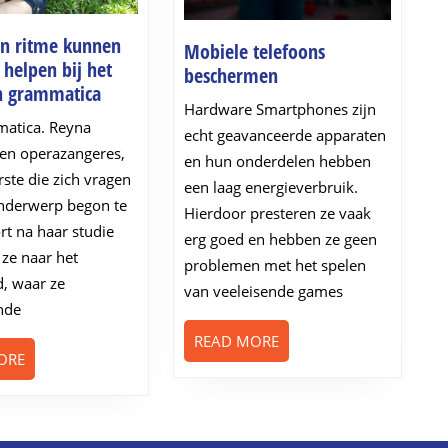
n ritme kunnen
Mobiele telefoons
 helpen bij het
Mobiele
beschermen
Muziek
n grammatica
telefoons
Hardware Smartphones zijn
en
beschermen
atica. Reyna
echt geavanceerde apparaten
ritme
en operazangeres,
kunnen
en hun onderdelen hebben
ste die zich vragen
kinderen
een laag energieverbruik.
onderwerp begon te
helpen
Hierdoor presteren ze vaak
ort na haar studie
bij
erg goed en hebben ze geen
 ze naar het
het
problemen met het spelen
leren
d, waar ze
van veeleisende games
van
ende
grammatica
READ
READ MORE
READ
ORE
MORE
MORE