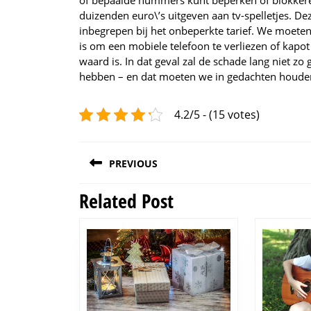
of bepaalde nummers kunt beperken of blokkeren
duizenden euro\’s uitgeven aan tv-spelletjes. De
inbegrepen bij het onbeperkte tarief.
We moeten 
is om een mobiele telefoon te verliezen of kapot
waard is. In dat geval zal de schade lang niet z
hebben – en dat moeten we in gedachten houde
4.2/5 - (15 votes)
Post
PREVIOUS
navigation
Related Post
Previous
post: