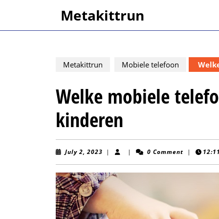
Skip
Metakittrun
to
content
Skip
to
content
Metakittrun
Mobiele telefoon
Welke
Welke mobiele telefo
kinderen
July
July 2, 2023
|
|
0 Comment
|
12:1
2,
2023