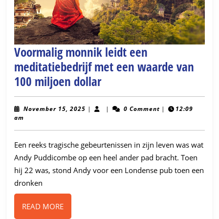
Voormalig monnik leidt een
meditatiebedrijf met een waarde van
Voormalig
100 miljoen dollar
monnik
leidt
November
November 15, 2025
|
|
0 Comment
|
12:09
15,
am
een
2025
meditatiebedrijf
Een reeks tragische gebeurtenissen in zijn leven was wat
met
Andy Puddicombe op een heel ander pad bracht. Toen
een
hij 22 was, stond Andy voor een Londense pub toen een
waarde
dronken
van
READ
READ MORE
100
MORE