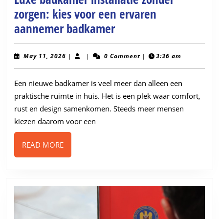
zorgen: kies voor een ervaren
Luxe
aannemer badkamer
badkamer
installatie
May
May 11, 2026
|
|
0 Comment
|
3:36 am
11,
zonder
2026
Een nieuwe badkamer is veel meer dan alleen een
zorgen:
praktische ruimte in huis. Het is een plek waar comfort,
kies
rust en design samenkomen. Steeds meer mensen
voor
kiezen daarom voor een
een
ervaren
READ
READ MORE
MORE
aannemer
badkamer