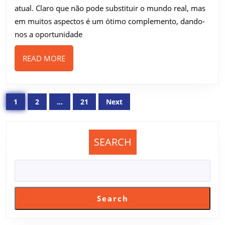
atual. Claro que não pode substituir o mundo real, mas
linha
em muitos aspectos é um ótimo complemento, dando-
nos a oportunidade
READ
READ MORE
MORE
Posts
1
2
…
21
Next
pagination
SEARCH
Search