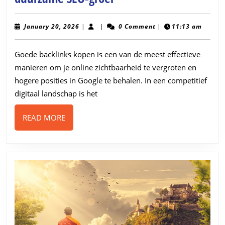
backlinks
kopen:
January
January 20, 2026
|
|
0 Comment
|
11:13 am
20,
de
2026
Goede backlinks kopen is een van de meest effectieve
sleutel
manieren om je online zichtbaarheid te vergroten en
tot
hogere posities in Google te behalen. In een competitief
duurzame
digitaal landschap is het
SEO-
groei
READ
READ MORE
MORE