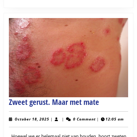
miljoen
dollar
Zweet
Zweet gerust. Maar met mate
gerust.
Maar
October
October 18, 2025
|
|
0 Comment
|
12:05 am
18,
met
2025
. Hoewel we er helemaal niet van houden, hoort zweten