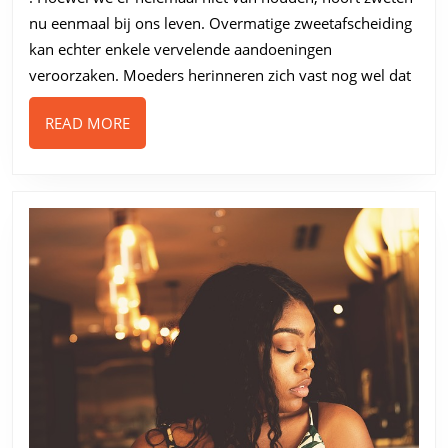
mate
nu eenmaal bij ons leven. Overmatige zweetafscheiding
kan echter enkele vervelende aandoeningen
veroorzaken. Moeders herinneren zich vast nog wel dat
READ
READ MORE
MORE