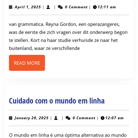
ritme
April
April 1, 2025
|
|
0 Comment
|
12:11 am
1,
kunn
2025
van grammatica. Reyna Gordon, een operazangeres,
kinde
was de eerste die zich vragen over dit onderwerp begon
helpe
te stellen. Kort na haar studie verhuisde ze naar het
bij
buitenland, waar ze verschillende
het
leren
READ
READ MORE
MORE
van
gramm
Cuidado
Cuidado com o mundo em linha
com
o
January
January 20, 2025
|
|
0 Comment
|
12:07 am
20,
mundo
2025
O mundo em linha é uma óptima alternativa ao mundo
em