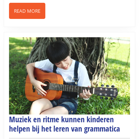
It’s
Essential
READ
READ MORE
MORE
for
Your
Pavement
Muziek en ritme kunnen kinderen
Muzie
helpen bij het leren van grammatica
en