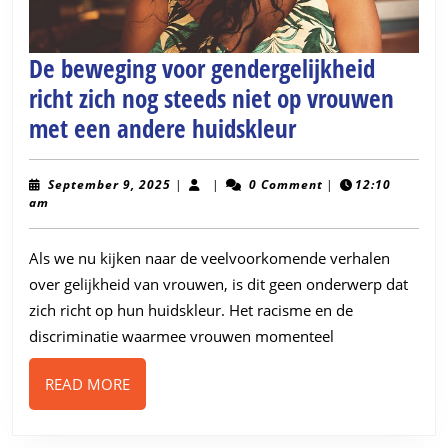
De beweging voor gendergelijkheid
richt zich nog steeds niet op vrouwen
De
met een andere huidskleur
beweging
voor
September
September 9, 2025
|
|
0 Comment
|
12:10
9,
am
gendergelijkhe
2025
richt
Als we nu kijken naar de veelvoorkomende verhalen
zich
over gelijkheid van vrouwen, is dit geen onderwerp dat
nog
zich richt op hun huidskleur. Het racisme en de
steeds
discriminatie waarmee vrouwen momenteel
niet
READ
READ MORE
op
MORE
vrouwen