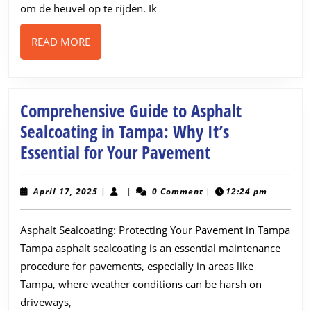
om de heuvel op te rijden. Ik
READ
READ MORE
MORE
Comprehensive Guide to Asphalt
Sealcoating in Tampa: Why It’s
Comprehensiv
Essential for Your Pavement
Guide
to
April
April 17, 2025
|
|
0 Comment
|
12:24 pm
17,
Asphalt
2025
Asphalt Sealcoating: Protecting Your Pavement in Tampa
Sealcoating
Tampa asphalt sealcoating is an essential maintenance
in
procedure for pavements, especially in areas like
Tampa:
Tampa, where weather conditions can be harsh on
Why
driveways,