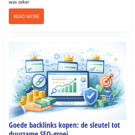
was zeker
READ
READ MORE
MORE
Goede backlinks kopen: de sleutel tot
Goede
duurzame SEO-groei