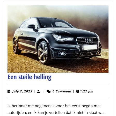
met
een
andere
huidskleur
Een
Een steile helling
steile
helling
July
July 7, 2025
|
|
0 Comment
|
1:27 pm
7,
2025
Ik herinner me nog toen ik voor het eerst begon met
autorijden, en ik kan je vertellen dat ik niet in staat was