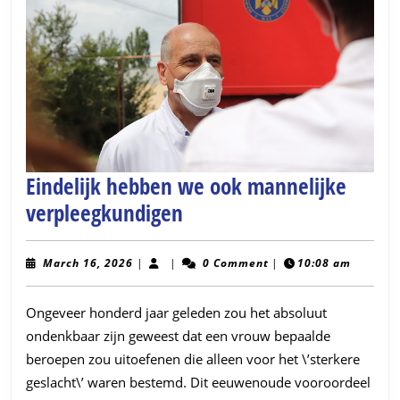
Eindelijk hebben we ook mannelijke
Eindelijk
verpleegkundigen
hebben
we
March
March 16, 2026
|
|
0 Comment
|
10:08 am
16,
ook
2026
Ongeveer honderd jaar geleden zou het absoluut
mannelijke
ondenkbaar zijn geweest dat een vrouw bepaalde
verpleegkundigen
beroepen zou uitoefenen die alleen voor het \’sterkere
geslacht\’ waren bestemd. Dit eeuwenoude vooroordeel