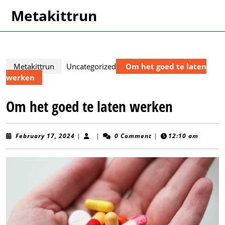
Skip
Metakittrun
to
content
Skip
to
content
Metakittrun
Uncategorized
Om het goed te laten
werken
Om het goed te laten werken
February
February 17, 2024
|
|
0 Comment
|
12:10 am
17,
2024