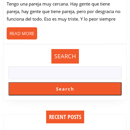
hombres
Tengo una pareja muy cercana. Hay gente que tiene
y
pareja, hay gente que tiene pareja, pero por desgracia no
el
funciona del todo. Eso es muy triste. Y lo peor siempre
alcohol
READ
READ MORE
MORE
SEARCH
Search
RECENT POSTS