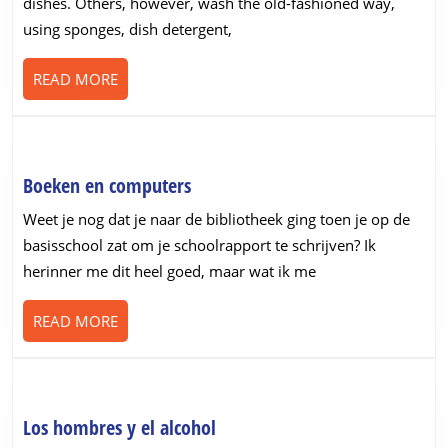
dishes. Others, however, wash the old-fashioned way,
Correctly
using sponges, dish detergent,
READ
READ MORE
MORE
Boeken
Boeken en computers
en
Weet je nog dat je naar de bibliotheek ging toen je op de
computers
basisschool zat om je schoolrapport te schrijven? Ik
herinner me dit heel goed, maar wat ik me
READ
READ MORE
MORE
Los
Los hombres y el alcohol