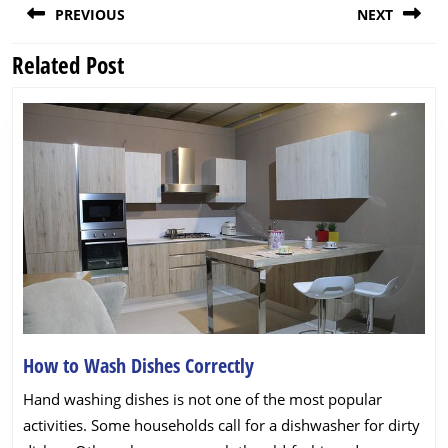
PREVIOUS
NEXT
navigation
Related Post
Previous
Next
post:
post:
How
How to Wash Dishes Correctly
to
Hand washing dishes is not one of the most popular
Wash
activities. Some households call for a dishwasher for dirty
Dishes