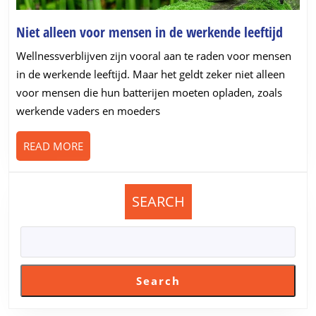
Niet
Niet alleen voor mensen in de werkende leeftijd
alleen
Wellnessverblijven zijn vooral aan te raden voor mensen
voor
in de werkende leeftijd. Maar het geldt zeker niet alleen
mens
voor mensen die hun batterijen moeten opladen, zoals
in
werkende vaders en moeders
de
werk
READ
READ MORE
leefti
MORE
SEARCH
Search