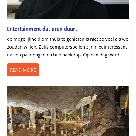
Entertainment
Entertainment dat uren duurt
dat
de mogelijkheid om thuis te genieten is niet zo veel als we
uren
zouden willen. Zelfs computerspellen zijn niet interessant
duurt
na een paar dagen na hun aankoop. Op een dag wordt
READ
READ MORE
MORE