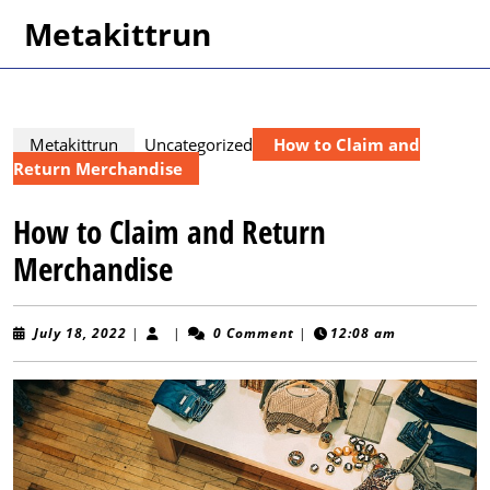
Skip
Metakittrun
to
content
Skip
to
content
Metakittrun
Uncategorized
How to Claim and
Return Merchandise
How to Claim and Return
Merchandise
July
July 18, 2022
|
|
0 Comment
|
12:08 am
18,
2022