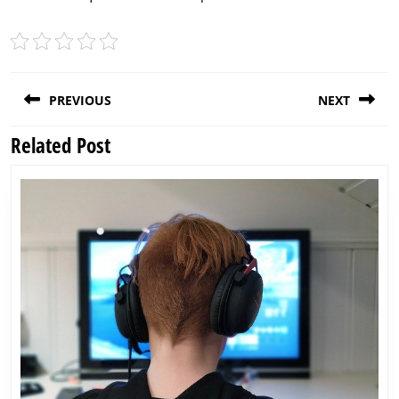
Post
PREVIOUS
NEXT
navigation
Related Post
Previous
Next
post:
post: