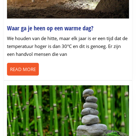
Waar
Waar ga je heen op een warme dag?
ga
We houden van de hitte, maar elk jaar is er een tijd dat de
je
temperatuur hoger is dan 30°C en dit is genoeg. Er zijn
heen
een handvol mensen die van
op
een
READ
READ MORE
warme
MORE
dag?