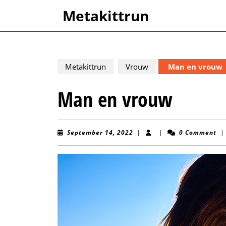
Skip
Metakittrun
to
content
Skip
to
content
Metakittrun
Vrouw
Man en vrouw
Man en vrouw
September
September 14, 2022
|
|
0 Comment
|
14,
2022