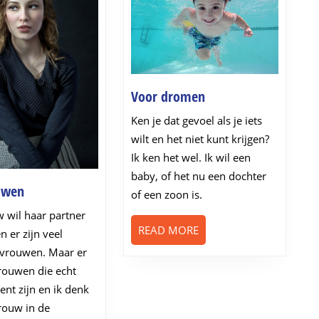
Voor
Voor dromen
dromen
Ken je dat gevoel als je iets
wilt en het niet kunt krijgen?
Ik ken het wel. Ik wil een
baby, of het nu een dochter
Alle
uwen
of een zoon is.
vrouwen
w wil haar partner
READ
READ MORE
 er zijn veel
MORE
 vrouwen. Maar er
vrouwen die echt
tent zijn en ik denk
vrouw in de