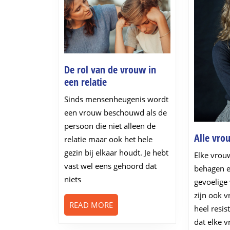
De rol van de vrouw in
De
een relatie
rol
Sinds mensenheugenis wordt
van
een vrouw beschouwd als de
de
persoon die niet alleen de
vrouw
Alle vro
relatie maar ook het hele
in
gezin bij elkaar houdt. Je hebt
een
Elke vrou
vast wel eens gehoord dat
relatie
behagen en
niets
gevoelige
zijn ook 
READ
READ MORE
heel resis
MORE
dat elke 