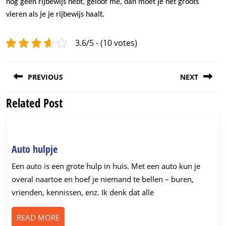
nog geen rijbewijs hebt, geloof me, dan moet je het groots
vieren als je je rijbewijs haalt.
3.6/5 - (10 votes)
Post
PREVIOUS
NEXT
navigation
Related Post
Previous
Next
post:
post:
Auto
Auto hulpje
hulpje
Een auto is een grote hulp in huis. Met een auto kun je
overal naartoe en hoef je niemand te bellen – buren,
vrienden, kennissen, enz. Ik denk dat alle
READ
READ MORE