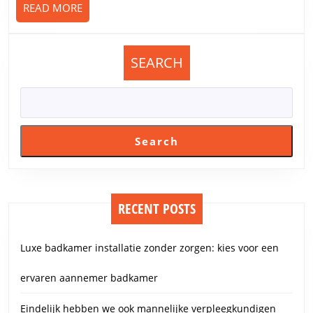
READ
READ MORE
ste
MORE
nie
op
vr
SEARCH
me
een
and
hui
Search
RECENT POSTS
Luxe badkamer installatie zonder zorgen: kies voor een
ervaren aannemer badkamer
Eindelijk hebben we ook mannelijke verpleegkundigen