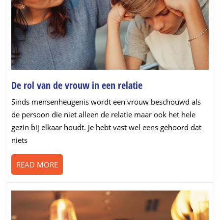
De
De rol van de vrouw in een relatie
rol
Sinds mensenheugenis wordt een vrouw beschouwd als
van
de persoon die niet alleen de relatie maar ook het hele
de
gezin bij elkaar houdt. Je hebt vast wel eens gehoord dat
vrouw
niets
in
een
READ
READ MORE
relatie
MORE