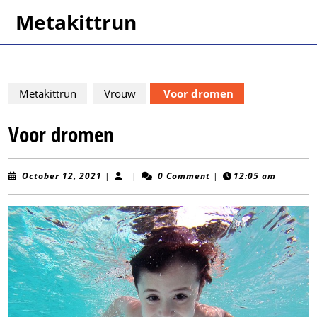
Skip
Metakittrun
to
content
Skip
to
content
Metakittrun
Vrouw
Voor dromen
Voor dromen
October
October 12, 2021
|
|
0 Comment
|
12:05 am
12,
2021