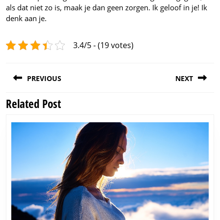
als dat niet zo is, maak je dan geen zorgen. Ik geloof in je! Ik
denk aan je.
3.4/5 - (19 votes)
Post
PREVIOUS
NEXT
navigation
Related Post
Previous
Next
post:
post: