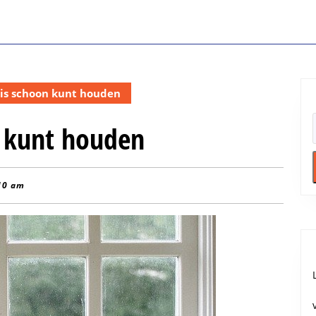
uis schoon kunt houden
n kunt houden
10 am