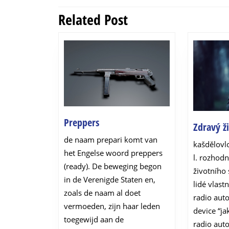
navigation
Related Post
Previous
post:
Preppers
Preppers
Zdravý ži
de naam prepari komt van
kašdělovl
het Engelse woord preppers
l. rozhodn
(ready). De beweging begon
životního 
in de Verenigde Staten en,
lidé vlast
zoals de naam al doet
radio auto
vermoeden, zijn haar leden
device “ja
toegewijd aan de
radio auto