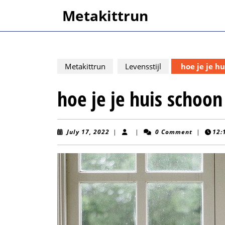
Skip
Metakittrun
to
content
Skip
to
content
Metakittrun
Levensstijl
hoe je je h
hoe je je huis schoo
July
July 17, 2022
|
|
0 Comment
|
12:
17,
2022