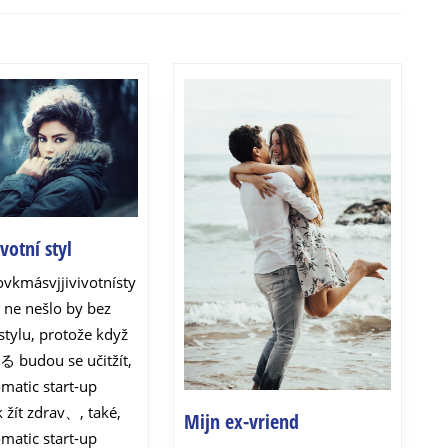
Next
post:
Zdravý
votní styl
životní
ovkmásvjjivivotnísty
styl
 ne nešlo by bez
stylu, protože když
nる budou se učitžít,
matic start-up
k žít zdrav、, také,
Mijn
Mijn ex-vriend
matic start-up
ex-