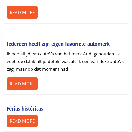
READ
READ MORE
MORE
Iedereen
Iedereen heeft zijn eigen favoriete automerk
heeft
Ik heb altijd van auto\’s van het merk Audi gehouden. Ik
zijn
geef toe dat ik altijd dolblij was als ik een van deze auto\’s
eigen
zag, maar op dat moment had
favoriete
automerk
READ
READ MORE
MORE
Férias
Férias históricas
históricas
READ
READ MORE
MORE