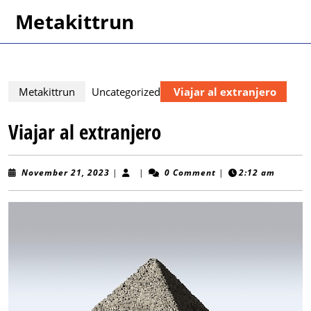
Skip
Metakittrun
to
content
Skip
to
content
Metakittrun
Uncategorized
Viajar al extranjero
Viajar al extranjero
November
November 21, 2023
|
|
0 Comment
|
2:12 am
21,
2023