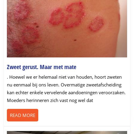
Zweet
Zweet gerust. Maar met mate
gerust.
. Hoewel we er helemaal niet van houden, hoort zweten
Maar
nu eenmaal bij ons leven. Overmatige zweetafscheiding
met
kan echter enkele vervelende aandoeningen veroorzaken.
mate
Moeders herinneren zich vast nog wel dat
READ
READ MORE
MORE