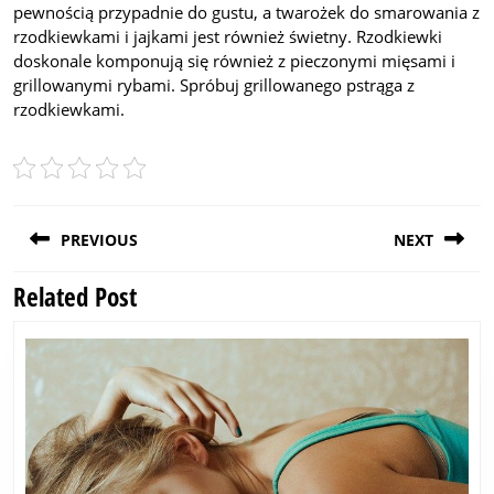
pewnością przypadnie do gustu, a twarożek do smarowania z
rzodkiewkami i jajkami jest również świetny. Rzodkiewki
doskonale komponują się również z pieczonymi mięsami i
grillowanymi rybami. Spróbuj grillowanego pstrąga z
rzodkiewkami.
Post
PREVIOUS
NEXT
navigation
Related Post
Previous
Next
post:
post: