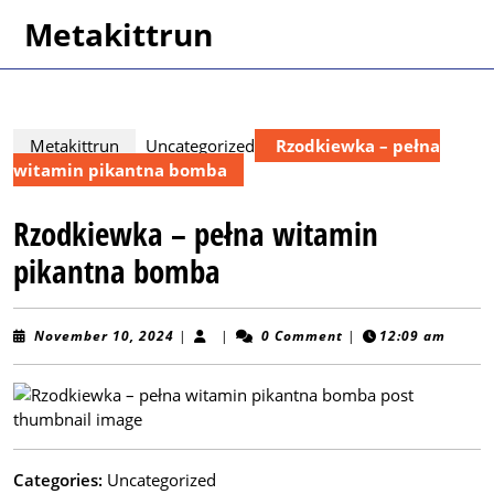
Skip
Metakittrun
to
content
Skip
to
content
Metakittrun
Uncategorized
Rzodkiewka – pełna
witamin pikantna bomba
Rzodkiewka – pełna witamin
pikantna bomba
November
November 10, 2024
|
|
0 Comment
|
12:09 am
10,
2024
Categories:
Uncategorized