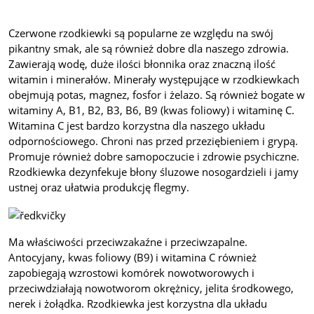
Czerwone rzodkiewki są popularne ze względu na swój
pikantny smak, ale są również dobre dla naszego zdrowia.
Zawierają wodę, duże ilości błonnika oraz znaczną ilość
witamin i minerałów. Minerały występujące w rzodkiewkach
obejmują potas, magnez, fosfor i żelazo. Są również bogate w
witaminy A, B1, B2, B3, B6, B9 (kwas foliowy) i witaminę C.
Witamina C jest bardzo korzystna dla naszego układu
odpornościowego. Chroni nas przed przeziębieniem i grypą.
Promuje również dobre samopoczucie i zdrowie psychiczne.
Rzodkiewka dezynfekuje błony śluzowe nosogardzieli i jamy
ustnej oraz ułatwia produkcję flegmy.
Ma właściwości przeciwzakaźne i przeciwzapalne.
Antocyjany, kwas foliowy (B9) i witamina C również
zapobiegają wzrostowi komórek nowotworowych i
przeciwdziałają nowotworom okrężnicy, jelita środkowego,
nerek i żołądka. Rzodkiewka jest korzystna dla układu