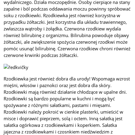
wydalniczego. Działa moczopędnie. Osoby cierpiące na stany
zapalne i ból podczas oddawania moczu powinny spróbować
soku z rzodkiewki. Rzodkiewka jest również korzystna w
przypadku żółtaczki. Jest korzystna dla układu trawiennego,
zwłaszcza wątroby i żołądka. Czerwona rzodkiew wydala
również bilirubinę z organizmu. Bilirubina powoduje objawy
żółtaczki, ale zwiększenie spożycia czerwonej rzodkwi może
pomóc usunąć bilirubinę. Czerwona rzodkiew chroni również
czerwone krwinki podczas żółtaczki.
Rzodkiewka jest również dobra dla urody! Wspomaga wzrost
mięśni, włosów i paznokci oraz jest dobra dla skóry.
Rzodkiewki mają również działanie chłodzące w upalne dni.
Rzodkiewki są bardzo popularne w kuchni i mogą być
spożywane z różnymi sałatkami, pastami i mięsami.
Rzodkiewki należy pokroić w cienkie plasterki, umieścić w
misce i doprawić pieprzem, solą i octem. Inną sałatką jest
sałatka ogórkowa z rzodkiewkami i koperkiem. Sałatka
jajeczna z rzodkiewkami i czosnkiem niedźwiedzim z