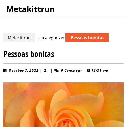
Skip
Metakittrun
to
content
Skip
to
content
Metakittrun
Uncategorized
Pessoas bonitas
Pessoas bonitas
October
October 3, 2022
|
|
0 Comment
|
12:24 am
3,
2022