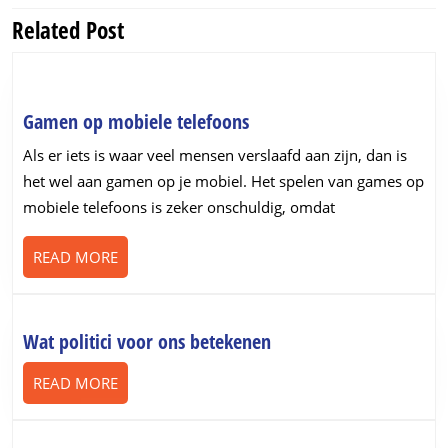
Related Post
Previous
Next
post:
post:
Gamen
Gamen op mobiele telefoons
op
Als er iets is waar veel mensen verslaafd aan zijn, dan is
mobiele
het wel aan gamen op je mobiel. Het spelen van games op
telefoons
mobiele telefoons is zeker onschuldig, omdat
READ
READ MORE
MORE
Wat
Wat politici voor ons betekenen
politici
READ
READ MORE
voor
MORE
ons
betekenen