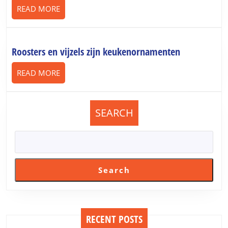
READ
READ MORE
MORE
Roosters
Roosters en vijzels zijn keukenornamenten
en
READ
READ MORE
vijzels
MORE
zijn
keukenorna
SEARCH
Search
RECENT POSTS