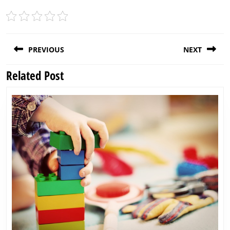
Post
PREVIOUS
NEXT
navigation
Related Post
Previous
Next
post:
post: