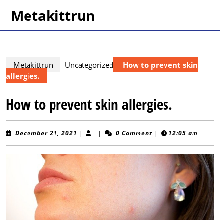
Skip
Metakittrun
to
content
Skip
to
content
Metakittrun
Uncategorized
How to prevent skin
allergies.
How to prevent skin allergies.
December
December 21, 2021
|
|
0 Comment
|
12:05 am
21,
2021