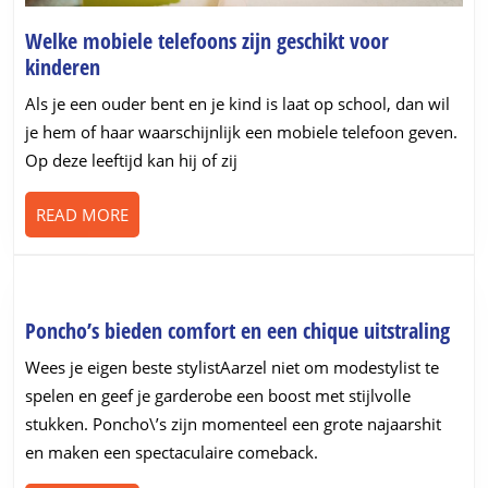
Welke mobiele telefoons zijn geschikt voor
Welke
kinderen
mobiele
Als je een ouder bent en je kind is laat op school, dan wil
telefoons
je hem of haar waarschijnlijk een mobiele telefoon geven.
zijn
Op deze leeftijd kan hij of zij
geschikt
voor
READ
READ MORE
kinderen
MORE
Ponc
Poncho’s bieden comfort en een chique uitstraling
bied
Wees je eigen beste stylistAarzel niet om modestylist te
comf
spelen en geef je garderobe een boost met stijlvolle
en
stukken. Poncho\’s zijn momenteel een grote najaarshit
een
en maken een spectaculaire comeback.
chiq
uitst