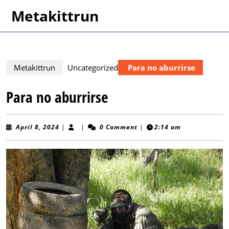
Skip
Metakittrun
to
content
Skip
to
content
Metakittrun
Uncategorized
Para no aburrirse
Para no aburrirse
April
April 8, 2024
|
|
0 Comment
|
2:14 am
8,
2024