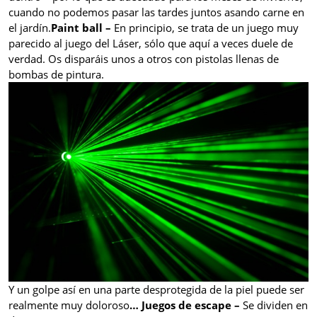
cuando no podemos pasar las tardes juntos asando carne en
el jardín.
Paint ball –
En principio, se trata de un juego muy
parecido al juego del Láser, sólo que aquí a veces duele de
verdad. Os disparáis unos a otros con pistolas llenas de
bombas de pintura.
Y un golpe así en una parte desprotegida de la piel puede ser
realmente muy doloroso
… Juegos de
escape –
Se dividen en