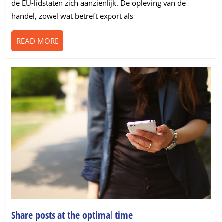
de EU-lidstaten zich aanzienlijk. De opleving van de
nooit
handel, zowel wat betreft export als
tevoren,
maar
READ
READ MORE
schuilt
MORE
daarachter
een
potentieel
„spookbeeld
Share
Share posts at the optimal time