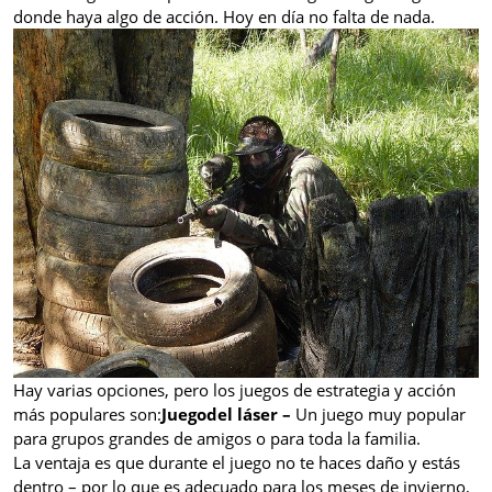
donde haya algo de acción. Hoy en día no falta de nada.
Hay varias opciones, pero los juegos de estrategia y acción
más populares son:
Juego
del láser –
Un juego muy popular
para grupos grandes de amigos o para toda la familia.
La ventaja es que durante el juego no te haces daño y estás
dentro – por lo que es adecuado para los meses de invierno,