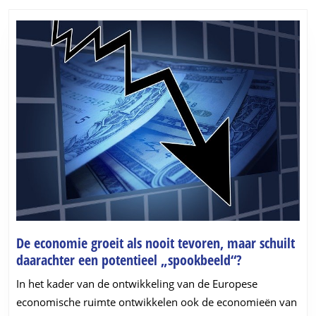
post:
post:
De economie groeit als nooit tevoren, maar schuilt
De
daarachter een potentieel „spookbeeld“?
economie
In het kader van de ontwikkeling van de Europese
groeit
economische ruimte ontwikkelen ook de economieën van
als