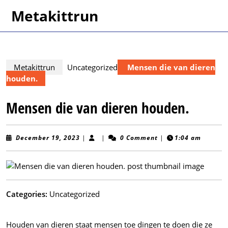
Skip
Metakittrun
to
content
Skip
to
content
Metakittrun
Uncategorized
Mensen die van dieren
houden.
Mensen die van dieren houden.
December
December 19, 2023
|
|
0 Comment
|
1:04 am
19,
2023
Categories:
Uncategorized
Houden van dieren staat mensen toe dingen te doen die ze