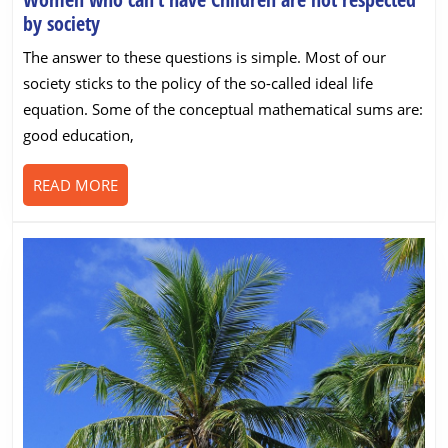
Women
by society
who
The answer to these questions is simple. Most of our
can’t
society sticks to the policy of the so-called ideal life
have
equation. Some of the conceptual mathematical sums are:
Children
good education,
are
not
READ
READ MORE
respected
MORE
by
society