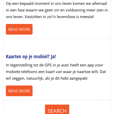
je
Op een bepaald moment in ons leven komen we allemaal
doel
in een fase waarin we geen zin en voldoening meer zien in
in
ons leven. Vastzitten in zo\’n levensfase is meestal
het
leven
READ
READ MORE
MORE
Kaarten
Kaarten op je mobiel? Ja!
op
In tegenstelling tot de GPS in je auto heeft een app voor
je
mobiele telefoons een kaart van waar je naartoe wilt. Dat
mobiel?
wil zeggen, natuurlijk, als je dit hebt aangepakt
Ja!
READ
READ MORE
MORE
SEARCH