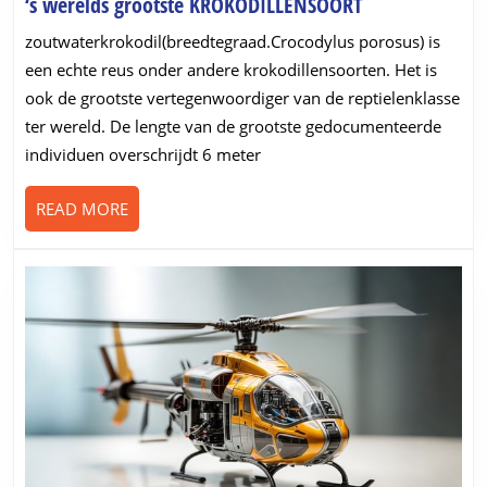
‘s
‘s werelds grootste KROKODILLENSOORT
werelds
zoutwaterkrokodil(breedtegraad.Crocodylus porosus) is
grootste
een echte reus onder andere krokodillensoorten. Het is
KROKODILLEN
ook de grootste vertegenwoordiger van de reptielenklasse
ter wereld. De lengte van de grootste gedocumenteerde
individuen overschrijdt 6 meter
READ
READ MORE
MORE