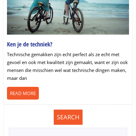
Ken
Ken je de techniek?
je
Technische gemakken zijn echt perfect als ze echt met
de
gevoel en ook met kwaliteit zijn gemaakt, want er zijn ook
techniek?
mensen die misschien wel wat technische dingen maken,
maar dan
READ
READ MORE
MORE
SEARCH