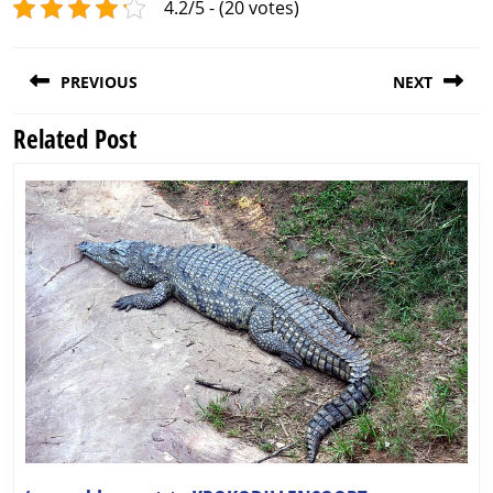
4.2/5 - (20 votes)
Post
PREVIOUS
NEXT
navigation
Related Post
Previous
Next
post:
post: