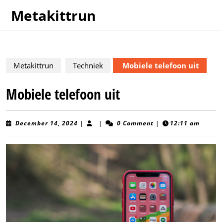
Skip
Metakittrun
to
content
Skip
to
content
Metakittrun
Techniek
Mobiele telefoon uit
Mobiele telefoon uit
December
December 14, 2024
|
|
0 Comment
|
12:11 am
14,
2024