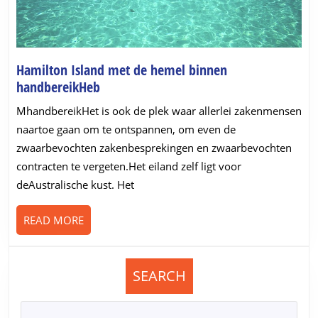
Hamilton Island met de hemel binnen
Hamilton
handbereikHeb
Island
MhandbereikHet is ook de plek waar allerlei zakenmensen
met
naartoe gaan om te ontspannen, om even de
de
zwaarbevochten zakenbesprekingen en zwaarbevochten
hemel
contracten te vergeten.Het eiland zelf ligt voor
binnen
deAustralische kust. Het
handbereikHeb
READ
READ MORE
MORE
SEARCH