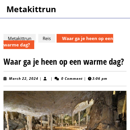
Skip
Metakittrun
to
content
Skip
to
content
Metakittrun
Reis
Waar ga je heen op een
warme dag?
Waar ga je heen op een warme dag?
March
March 22, 2024
|
|
0 Comment
|
3:06 pm
22,
2024