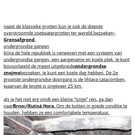
naast de klassieke grotten kun je ook de diepste
overstroomde zoetwatergrotten ter wereld bezoeken–
Grensafgrond
.
ondergrondse gangen
bijna de hele republiek is verweven met een systeem van
ondergrondse gangen, een aangename en koele plek. Je kunt
bijvoorbeeld de meest uitgebreide
ondergrondse
znojmo
bezoeken. Je kunt een koele dag hebben. De 2e
grootste ondergrondse doorgang is de Jihlava catacomben,
waarvan de lengte is ongeveer 25 km.
als je het niet erg vindt een kleine “ijzige” reis, ga dan
naar
Brno
of
Kutná Hora
. Om de botten in goede conditie te
houden, hebben ze een comfortabele temperatuur.