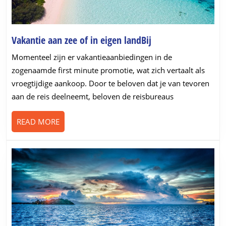
Vakantie
Vakantie aan zee of in eigen landBij
aan
Momenteel zijn er vakantieaanbiedingen in de
zee
zogenaamde first minute promotie, wat zich vertaalt als
of
vroegtijdige aankoop. Door te beloven dat je van tevoren
in
aan de reis deelneemt, beloven de reisbureaus
eigen
landBij
READ
READ MORE
MORE