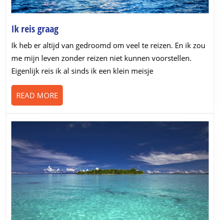
Ik
Ik reis graag
reis
Ik heb er altijd van gedroomd om veel te reizen. En ik zou
graag
me mijn leven zonder reizen niet kunnen voorstellen.
Eigenlijk reis ik al sinds ik een klein meisje
READ
READ MORE
MORE