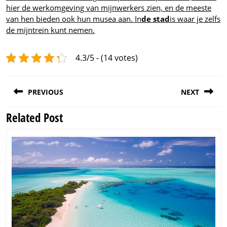
hier de werkomgeving van mijnwerkers zien, en de meeste
van hen bieden ook hun musea aan. In
de stad
is waar je zelfs
de mijntrein kunt nemen.
4.3/5 - (14 votes)
Post
PREVIOUS
NEXT
navigation
Related Post
Previous
Next
post:
post: