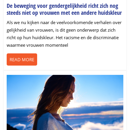
De beweging voor gendergelijkheid richt zich nog
De
steeds niet op vrouwen met een andere huidskleur
bew
Als we nu kijken naar de veelvoorkomende verhalen over
voo
gelijkheid van vrouwen, is dit geen onderwerp dat zich
gen
richt op hun huidskleur. Het racisme en de discriminatie
rich
waarmee vrouwen momenteel
zich
nog
READ
READ MORE
ste
MORE
nie
op
vr
me
een
and
hui