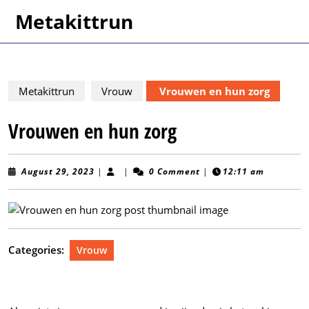
Skip
Metakittrun
to
content
Skip
to
content
Metakittrun
Vrouw
Vrouwen en hun zorg
Vrouwen en hun zorg
August
August 29, 2023
|
|
0 Comment
|
12:11 am
29,
2023
Categories:
Vrouw