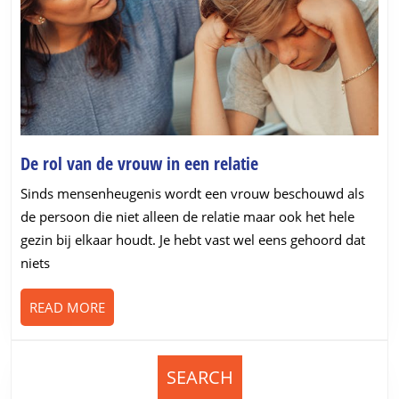
De
De rol van de vrouw in een relatie
rol
Sinds mensenheugenis wordt een vrouw beschouwd als
van
de persoon die niet alleen de relatie maar ook het hele
de
gezin bij elkaar houdt. Je hebt vast wel eens gehoord dat
vrouw
niets
in
een
READ
READ MORE
relatie
MORE
SEARCH