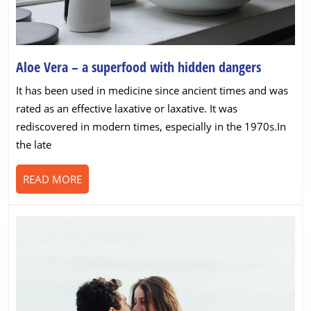
Aloe
Aloe Vera – a superfood with hidden dangers
Vera
It has been used in medicine since ancient times and was
–
rated as an effective laxative or laxative. It was
a
rediscovered in modern times, especially in the 1970s.In
superfoo
the late
with
hidden
READ
READ MORE
dangers
MORE