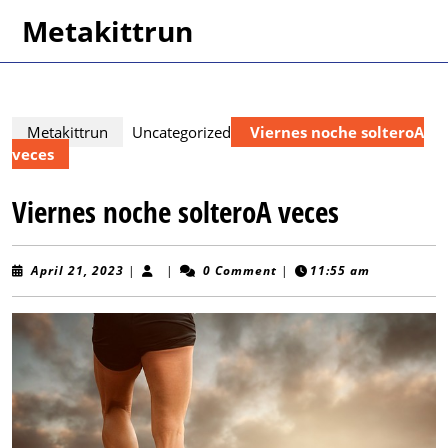
Skip
Metakittrun
to
content
Skip
to
content
Metakittrun
Uncategorized
Viernes noche solteroA
veces
Viernes noche solteroA veces
April
April 21, 2023
|
|
0 Comment
|
11:55 am
21,
2023