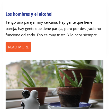
Los
Los hombres y el alcohol
hombres
Tengo una pareja muy cercana. Hay gente que tiene
y
pareja, hay gente que tiene pareja, pero por desgracia no
el
funciona del todo. Eso es muy triste. Y lo peor siempre
alcohol
READ
READ MORE
MORE