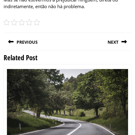
indiretamente, então não há problema.
Post
PREVIOUS
NEXT
navigation
Related Post
Previous
Next
post:
post: