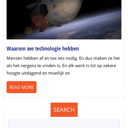
Waarom
Waarom we technologie hebben
we
Mensen hebben af en toe iets nodig. En dus maken ze het
technologie
als het nergens te vinden is. En elk werk is tot op zekere
hebben
hoogte uitdagend en moeilijk en
READ
READ MORE
MORE
SEARCH