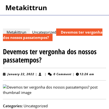
Skip
Metakittrun
to
content
Skip
to
content
Metakittrun
Uncategorized
Devemos ter vergonha
dos nossos passatempos?
Devemos ter vergonha dos nossos
passatempos?
January
January 22, 2022
|
|
0 Comment
|
12:26 am
22,
2022
Categories:
Uncategorized