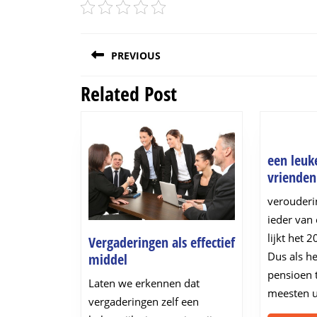
Post
PREVIOUS
navigation
Related Post
Previous
post:
een leu
vrienden
verouderi
ieder van
lijkt het 
Vergaderingen als effectief
Vergaderingen
Dus als he
middel
als
pensioen t
Laten we erkennen dat
effectief
meesten u
vergaderingen zelf een
middel