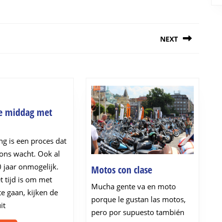
NEXT
Next
post:
ke middag met
een
leuke
ng is een proces dat
middag
 ons wacht. Ook al
met
20 jaar onmogelijk.
Motos
Motos con clase
vrienden
t tijd is om met
con
Mucha gente va en moto
clase
e gaan, kijken de
porque le gustan las motos,
it
pero por supuesto también