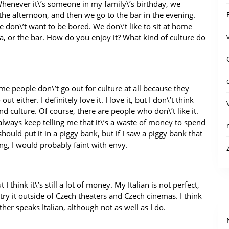
Whenever it\’s someone in my family\’s birthday, we
 the afternoon, and then we go to the bar in the evening.
e don\’t want to be bored. We don\’t like to sit at home
a, or the bar. How do you enjoy it? What kind of culture do
some people don\’t go out for culture at all because they
ut either. I definitely love it. I love it, but I don\’t think
 and culture. Of course, there are people who don\’t like it.
ways keep telling me that it\’s a waste of money to spend
hould put it in a piggy bank, but if I saw a piggy bank that
ng, I would probably faint with envy.
I think it\’s still a lot of money. My Italian is not perfect,
try it outside of Czech theaters and Czech cinemas. I think
ther speaks Italian, although not as well as I do.