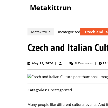
Skip
Metakittrun
to
content
Skip
to
content
Metakittrun
Uncategorized
Czech and It
Czech and Italian Cul
May
May 12, 2024
|
|
0 Comment
|
12:
12,
2024
Categories:
Uncategorized
Many people like different cultural events. And it