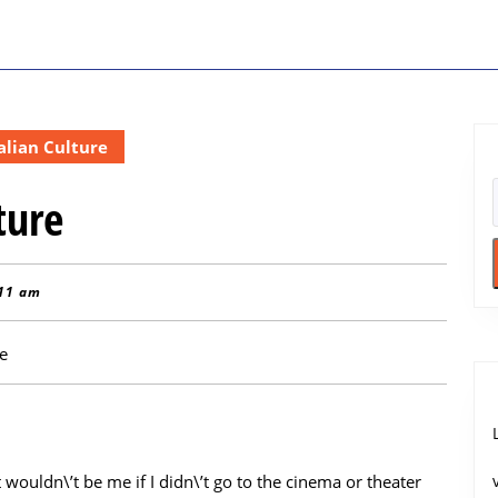
alian Culture
ture
11 am
 wouldn\’t be me if I didn\’t go to the cinema or theater