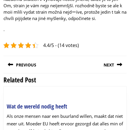
Om, strain je vám nejp neíjemnšjší. rozhodně byste se ale k
moii mlili vydat strain možná nejdーíve, protože jedin t tak na
chvíli pijijdete na jiné myšlenky, odpočinete si.
.
4.4/5 - (14 votes)
Post
PREVIOUS
NEXT
navigation
Related Post
Previous
Next
post:
post:
Wat
Wat de wereld nodig heeft
de
Als onze mensen naar een buurland willen, maakt dat niet
wereld
meer uit. Moeder EU heeft ervoor gezorgd dat alles min of
nodig