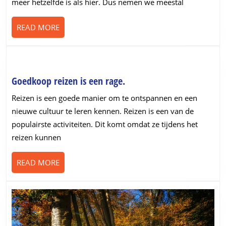
meer hetzelfde is als hier. Dus nemen we meestal
heeft
READ
READ MORE
MORE
Goedkoop
Goedkoop reizen is een rage.
reizen
Reizen is een goede manier om te ontspannen en een
is
nieuwe cultuur te leren kennen. Reizen is een van de
een
populairste activiteiten. Dit komt omdat ze tijdens het
rage.
reizen kunnen
READ
READ MORE
MORE