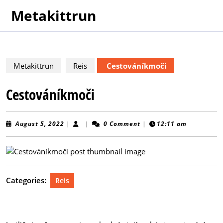
Skip
Metakittrun
to
content
Skip
to
content
Metakittrun
Reis
Cestováníkmoči
Cestováníkmoči
August
August 5, 2022
|
|
0 Comment
|
12:11 am
5,
2022
Categories:
Reis