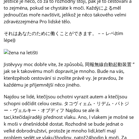
Jestliče je něco, co za to rozhodný stojí, pak je to cestování a
to zejména, pokud se chystáte k moči. Každýによるměl
jednouččas moře navštívit, jelikož je něco takového velmi
zdravézzejména Pro lidské tělo.
それはあなたのために働くことができます。 – – レペ(tím
lépe))
Jistěvyvy moc dobře víte, že způsobů, 同報無線自動起動装置 ”
jak se k takovému moři dopravit,je mnoho. Bude na vás,
kterězpěsob cestování si zvolíte právě vy. Je pravdou, že
každému je příjemnější něco jiného.
Najdou se lidé, ktečíjsou ochotni vyrazit autem a ktečíjsou
schopni odčídit celou cestu. タコヴィェム・リデム・パトジ
ー・ヴェルキー・オブディフ Najdou se ale ik
tací,ktečídajíraději přednost vlaku. Ano, I vlakem je mošné se
k moši v dnešnídobě dostat. Rozhodně se bude jednat o
velké dobrodružství, protože je mnoho lidí,kteří mají
problem sedět ve vlaku3hodiny, natož24hodin k moři. Za