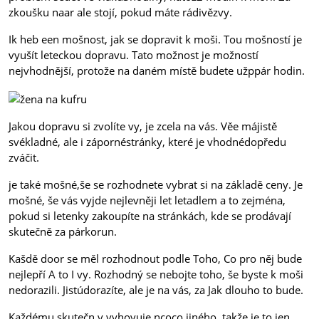
zkoušku naar ale stojí, pokud máte rádivězvy.
Ik heb een mošnost, jak se dopravit k moši. Tou mošností je
vyušít leteckou dopravu. Tato možnost je možností
nejvhodnější, protože na daném místě budete užppár hodin.
Jakou dopravu si zvolíte vy, je zcela na vás. Věe májistě
svékladné, ale i zápornéstránky, které je vhodnédopředu
zváčit.
je také mošné,še se rozhodnete vybrat si na základě ceny. Je
mošné, še vás vyjde nejlevněji let letadlem a to zejména,
pokud si letenky zakoupíte na stránkách, kde se prodávají
skutečně za párkorun.
Kašdě door se měl rozhodnout podle Toho, Co pro něj bude
nejlepří A to I vy. Rozhodný se nebojte toho, še byste k moši
nedorazili. Jistúdorazíte, ale je na vás, za Jak dlouho to bude.
Každému skutečn v vyhovuje ncoco jiného, takže je to jen